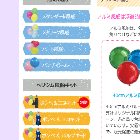
アルミ風船は浮遊時
アルミ風船は、
飾りつけなどに
40cmアルミ
40cmアルミバル
弊社オリジナル国
ーン。糸と重り台
いています。安価
で、販売促進に最